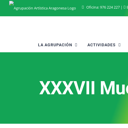
Saltar
Oficina:
976 224 227
|
B
al
contenido
LA AGRUPACIÓN
ACTIVIDADES
XXXVII Mue