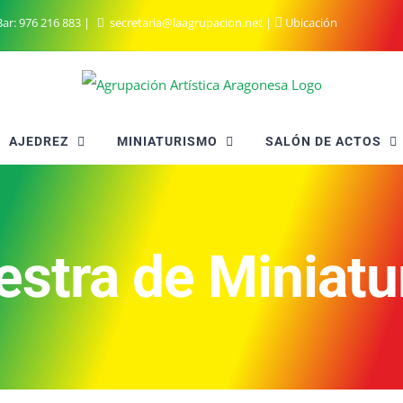
ar:
976 216 883
|
secretaria@laagrupacion.net
|
Ubicación
AJEDREZ
MINIATURISMO
SALÓN DE ACTOS
stra de Miniat