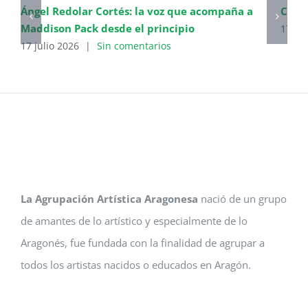
Ángel Redolar Cortés: la voz que acompaña a
Cierr
Maddison Pack desde el principio
17 ju
17 julio 2026
|
Sin comentarios
La Agrupación Artística Aragonesa
nació de un grupo
de amantes de lo artístico y especialmente de lo
Aragonés, fue fundada con la finalidad de agrupar a
todos los artistas nacidos o educados en Aragón.