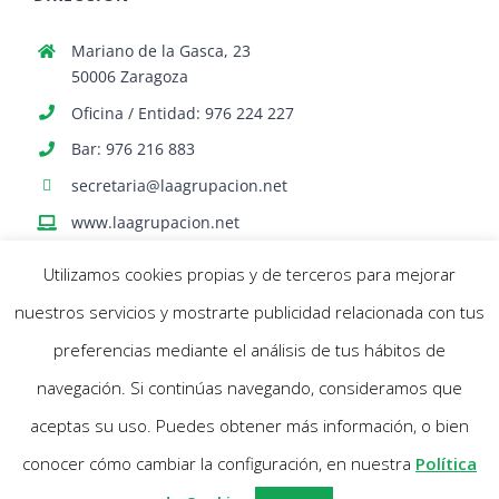
Mariano de la Gasca, 23
50006 Zaragoza
Oficina / Entidad: 976 224 227
Bar: 976 216 883
secretaria@laagrupacion.net
www.laagrupacion.net
Utilizamos cookies propias y de terceros para mejorar
nuestros servicios y mostrarte publicidad relacionada con tus
preferencias mediante el análisis de tus hábitos de
navegación. Si continúas navegando, consideramos que
© Agrupación Artística Aragonesa | Todos los derechos reservados |
aceptas su uso. Puedes obtener más información, o bien
Política Cookies
- Aviso Legal |
Diseño web Netymedia
conocer cómo cambiar la configuración, en nuestra
Política
Facebook
X
Instagram