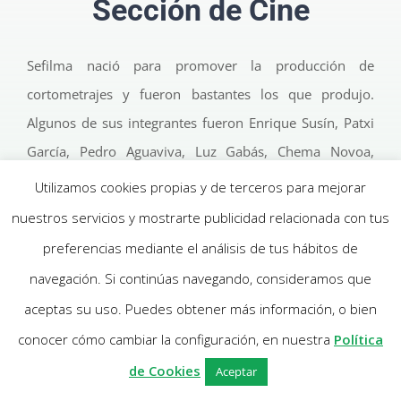
Sección de Cine
Sefilma nació para promover la producción de
cortometrajes y fueron bastantes los que produjo.
Algunos de sus integrantes fueron Enrique Susín, Patxi
García, Pedro Aguaviva, Luz Gabás, Chema Novoa,
Javier Estella, José Manuel Fandos, Fernando Usón, etc.
Utilizamos cookies propias y de terceros para mejorar
nuestros servicios y mostrarte publicidad relacionada con tus
La lista de producciones de SEFILMA es notable, las
preferencias mediante el análisis de tus hábitos de
primeras en super 8,
O pisas o te pisan
(Susín),
Zumbido
navegación. Si continúas navegando, consideramos que
(Susín),
El vendedor de Biblias
(Fandos-Pallarés-Novoa-
aceptas su uso. Puedes obtener más información, o bien
Aguaviva) y
Corazones desgastados
(Estella). El vídeo
conocer cómo cambiar la configuración, en nuestra
Política
aparece en 1993 con
Juegos de Dama
y
Un día en la vida
de
(Luz Gabás),
Esencias de Nada
y
Farsantes
(Aguaviva),
de Cookies
Aceptar
además de otras obras menores. Más recientemente se