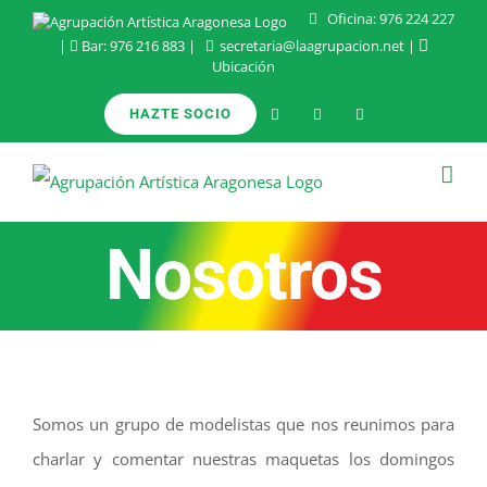
Saltar
Oficina:
976 224 227
|
Bar:
976 216 883
|
secretaria@laagrupacion.net
|
al
Ubicación
contenido
HAZTE SOCIO
Nosotros
Somos un grupo de modelistas que nos reunimos para
charlar y comentar nuestras maquetas los domingos