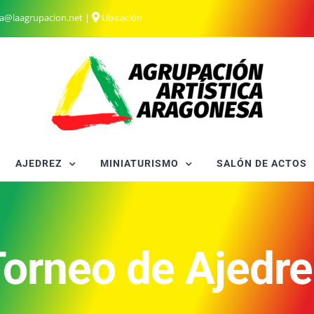
ia@laagrupacion.net
|
Ubicación
AJEDREZ
MINIATURISMO
SALÓN DE ACTOS
orneo de Ajedr