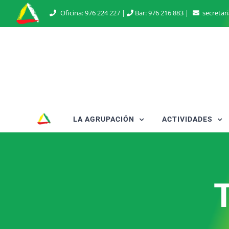
Saltar
Oficina:
976 224 227
|
Bar:
976 216 883
|
secretar
al
contenido
LA AGRUPACIÓN
ACTIVIDADES
T