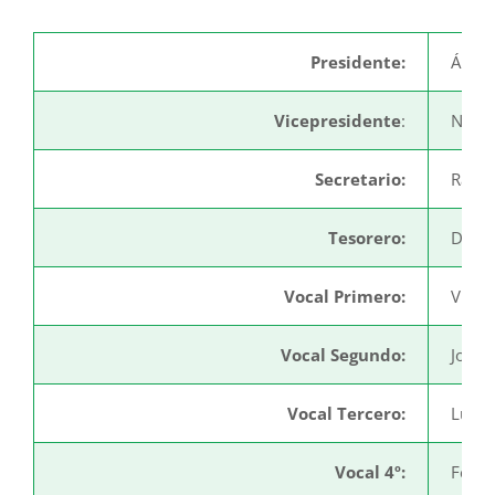
Presidente:
Ángel
Vicepresidente
:
Nazi
Secretario:
Raúl 
Tesorero:
Deni 
Vocal Primero:
Victor
Vocal Segundo:
José 
Vocal Tercero:
Luis 
Vocal 4º:
Ferna