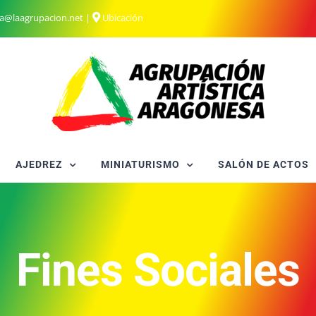
ia@laagrupacion.net
|
Ubicación
AJEDREZ
MINIATURISMO
SALÓN DE ACTOS
Fines Sociales