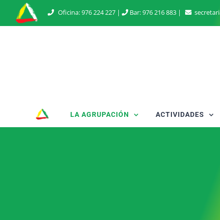
Saltar
Oficina:
976 224 227
|
Bar:
976 216 883
|
secretar
al
contenido
LA AGRUPACIÓN
ACTIVIDADES