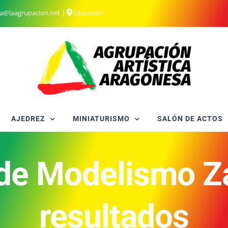
ia@laagrupacion.net
|
Ubicación
AJEDREZ
MINIATURISMO
SALÓN DE ACTOS
 de Modelismo Z
resultados