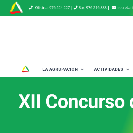
Saltar
Oficina:
976 224 227
|
Bar:
976 216 883
|
secretar
al
contenido
LA AGRUPACIÓN
ACTIVIDADES
XII Concurso