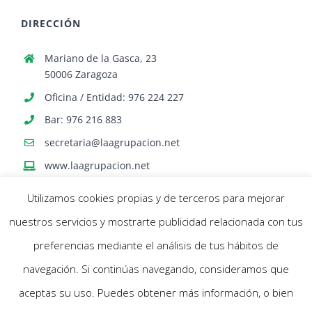
DIRECCIÓN
Mariano de la Gasca, 23
50006 Zaragoza
Oficina / Entidad: 976 224 227
Bar: 976 216 883
secretaria@laagrupacion.net
www.laagrupacion.net
Utilizamos cookies propias y de terceros para mejorar
nuestros servicios y mostrarte publicidad relacionada con tus
preferencias mediante el análisis de tus hábitos de
navegación. Si continúas navegando, consideramos que
© Agrupación Artística Aragonesa | Todos los derechos reservados |
aceptas su uso. Puedes obtener más información, o bien
Política Cookies
- Aviso Legal |
Diseño web Netymedia