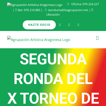
Saltar
Oficina:
976 224 227
|
Bar:
976 216 883
|
secretaria@laagrupacion.net
|
al
Ubicación
contenido
HAZTE SOCIO
SEGUNDA
RONDA DEL
X TORNEO DE