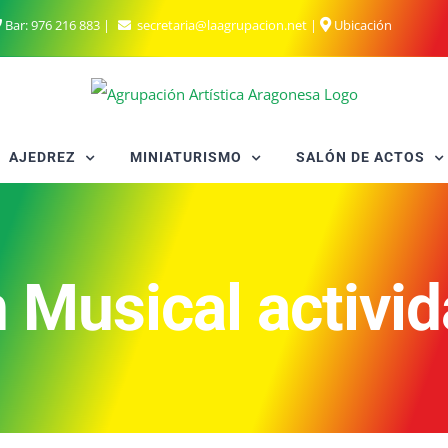
Bar:
976 216 883
|
secretaria@laagrupacion.net
|
Ubicación
AJEDREZ
MINIATURISMO
SALÓN DE ACTOS
 Musical activid