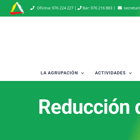
Saltar
Oficina:
976 224 227
|
Bar:
976 216 883
|
secretar
al
contenido
LA AGRUPACIÓN
ACTIVIDADES
Reducción d