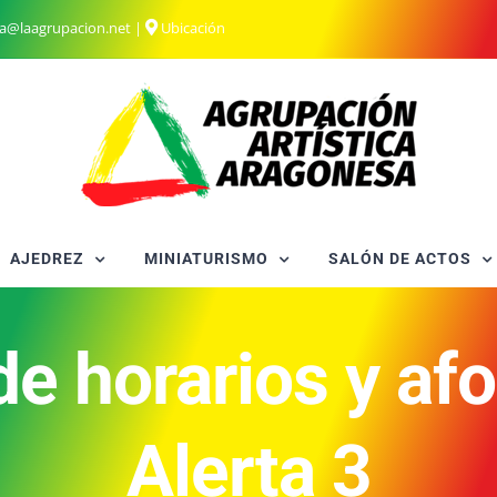
ia@laagrupacion.net
|
Ubicación
AJEDREZ
MINIATURISMO
SALÓN DE ACTOS
e horarios y afo
Alerta 3