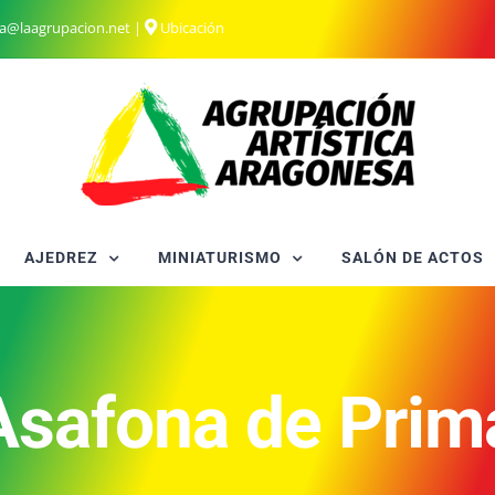
ia@laagrupacion.net
|
Ubicación
AJEDREZ
MINIATURISMO
SALÓN DE ACTOS
Asafona de Prim