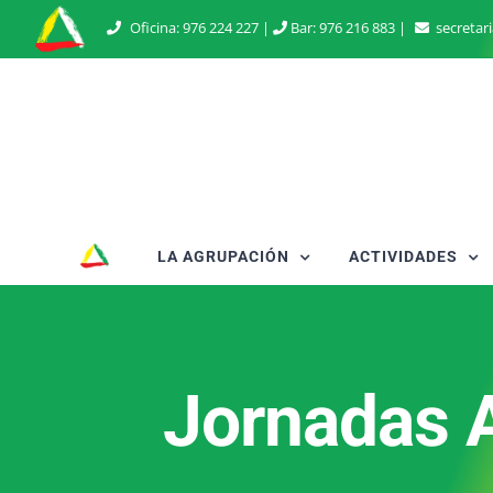
Saltar
Oficina:
976 224 227
|
Bar:
976 216 883
|
secretar
al
contenido
LA AGRUPACIÓN
ACTIVIDADES
Jornadas 