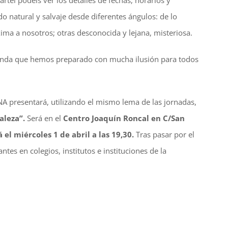
cartel podéis ver los detalles de fechas, horarios y
 natural y salvaje desde diferentes ángulos: de lo
ima a nosotros; otras desconocida y lejana, misteriosa.
genda que hemos preparado con mucha ilusión para todos
A presentará, utilizando el mismo lema de las jornadas,
aleza”.
Será en el
Centro Joaquín Roncal en C/San
el miércoles 1 de abril a las 19,30.
Tras pasar por el
tes en colegios, institutos e instituciones de la