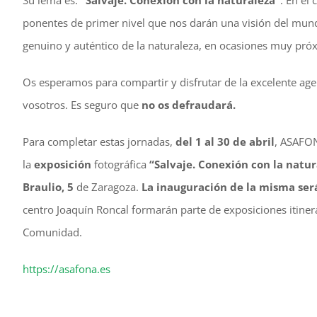
Su lema es:
“Salvaje. Conexión con la naturaleza”
. En el 
ponentes de primer nivel que nos darán una visión del mundo
genuino y auténtico de la naturaleza, en ocasiones muy próx
Os esperamos para compartir y disfrutar de la excelente a
vosotros. Es seguro que
no os defraudará.
Para completar estas jornadas,
del 1 al 30 de abril
, ASAFON
la
exposición
fotográfica
“Salvaje. Conexión con la natur
Braulio, 5
de Zaragoza.
La inauguración de la misma será 
centro Joaquín Roncal formarán parte de exposiciones itineran
Comunidad.
https://asafona.es