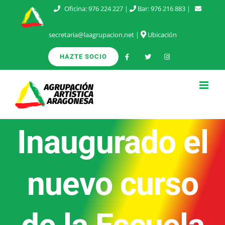
Saltar
Oficina:
976 224 227
|
Bar:
976 216 883
|
al
secretaria@laagrupacion.net
|
Ubicación
contenido
HAZTE SOCIO
Inaugurado el
nuevo curso