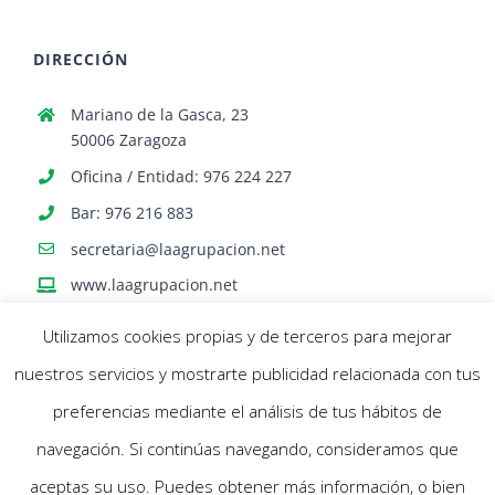
DIRECCIÓN
Mariano de la Gasca, 23
50006 Zaragoza
Oficina / Entidad: 976 224 227
Bar: 976 216 883
secretaria@laagrupacion.net
www.laagrupacion.net
Utilizamos cookies propias y de terceros para mejorar
nuestros servicios y mostrarte publicidad relacionada con tus
preferencias mediante el análisis de tus hábitos de
navegación. Si continúas navegando, consideramos que
© Agrupación Artística Aragonesa | Todos los derechos reservados |
aceptas su uso. Puedes obtener más información, o bien
Política Cookies
- Aviso Legal |
Diseño web Netymedia