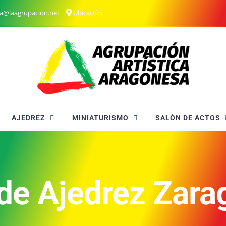
ia@laagrupacion.net
|
Ubicación
AJEDREZ
MINIATURISMO
SALÓN DE ACTOS
l de Ajedrez Zar