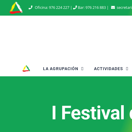
Saltar
Oficina:
976 224 227
|
Bar:
976 216 883
|
secretar
al
contenido
LA AGRUPACIÓN
ACTIVIDADES
I Festiva