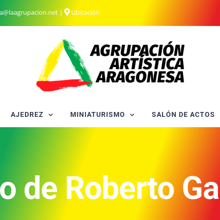
ia@laagrupacion.net
|
Ubicación
AJEDREZ
MINIATURISMO
SALÓN DE ACTOS
to de Roberto Ga