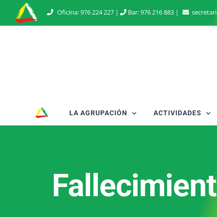
Saltar
Oficina:
976 224 227
|
Bar:
976 216 883
|
secretar
al
contenido
LA AGRUPACIÓN
ACTIVIDADES
Fallecimien