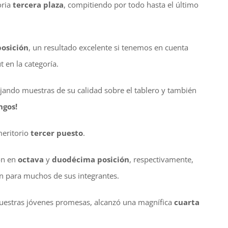
oria
tercera plaza
, compitiendo por todo hasta el último
posición
, un resultado excelente si tenemos en cuenta
 en la categoría.
ejando muestras de su calidad sobre el tablero y también
ngos!
eritorio
tercer puesto
.
on en
octava
y
duodécima posición
, respectivamente,
ón para muchos de sus integrantes.
uestras jóvenes promesas, alcanzó una magnífica
cuarta