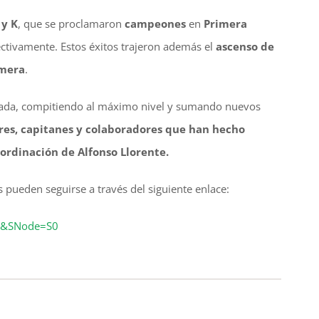
 y K
, que se proclamaron
campeones
en
Primera
ectivamente. Estos éxitos trajeron además el
ascenso de
imera
.
ntada, compitiendo al máximo nivel y sumando nuevos
res, capitanes y colaboradores que han hecho
ordinación de Alfonso Llorente.
s pueden seguirse a través del siguiente enlace:
=1&SNode=S0