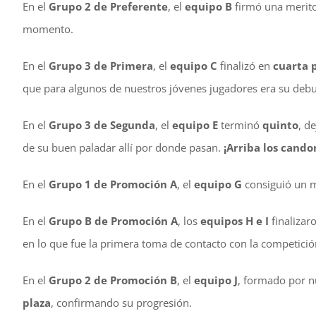
En el
Grupo 2 de Preferente
, el
equipo B
firmó una merit
momento.
En el
Grupo 3 de Primera
, el
equipo C
finalizó en
cuarta 
que para algunos de nuestros jóvenes jugadores era su debut
En el
Grupo 3 de Segunda
, el
equipo E
terminó
quinto
, d
de su buen paladar allí por donde pasan.
¡Arriba los cando
En el
Grupo 1 de Promoción A
, el
equipo G
consiguió un m
En el
Grupo B de Promoción A
, los
equipos H e I
finalizar
en lo que fue la primera toma de contacto con la competici
En el
Grupo 2 de Promoción B
, el
equipo J
, formado por n
plaza
, confirmando su progresión.