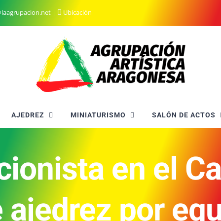
@laagrupacion.net
|
Ubicación
AJEDREZ
MINIATURISMO
SALÓN DE ACTOS
cionista en el 
 ajedrez por eq