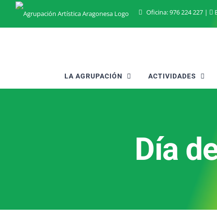
Saltar
Oficina:
976 224 227
|
B
al
contenido
LA AGRUPACIÓN
ACTIVIDADES
Día de