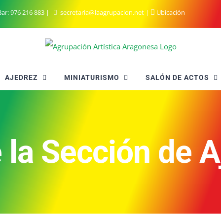
ar:
976 216 883
|
secretaria@laagrupacion.net
|
Ubicación
AJEDREZ
MINIATURISMO
SALÓN DE ACTOS
 la Sección de 