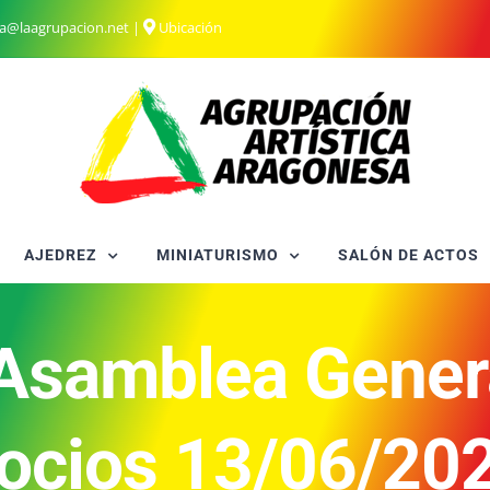
ia@laagrupacion.net
|
Ubicación
AJEDREZ
MINIATURISMO
SALÓN DE ACTOS
Asamblea Genera
ocios 13/06/20