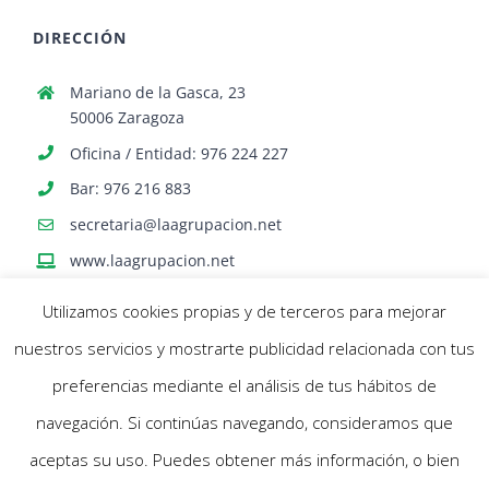
DIRECCIÓN
Mariano de la Gasca, 23
50006 Zaragoza
Oficina / Entidad: 976 224 227
Bar: 976 216 883
secretaria@laagrupacion.net
www.laagrupacion.net
Utilizamos cookies propias y de terceros para mejorar
nuestros servicios y mostrarte publicidad relacionada con tus
preferencias mediante el análisis de tus hábitos de
navegación. Si continúas navegando, consideramos que
© Agrupación Artística Aragonesa | Todos los derechos reservados |
aceptas su uso. Puedes obtener más información, o bien
Política Cookies
- Aviso Legal |
Diseño web Netymedia