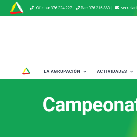
Saltar
Oficina:
976 224 227
|
Bar:
976 216 883
|
secretar
al
contenido
LA AGRUPACIÓN
ACTIVIDADES
Campeonato