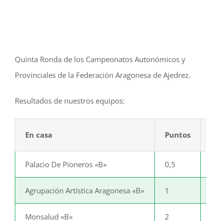
Quinta Ronda de los Campeonatos Autonómicos y
Provinciales de la Federación Aragonesa de Ajedrez.
Resultados de nuestros equipos:
En casa
Puntos
Pu
Palacio De Pioneros «B»
0,5
3,
Agrupación Artística Aragonesa «B»
1
3
Monsalud «B»
2
2