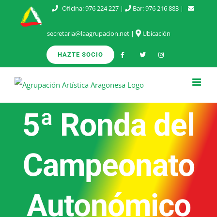
Saltar
Oficina:
976 224 227
|
Bar:
976 216 883
|
al
secretaria@laagrupacion.net
|
Ubicación
contenido
HAZTE SOCIO
5ª Ronda del
Campeonato
Autonómico