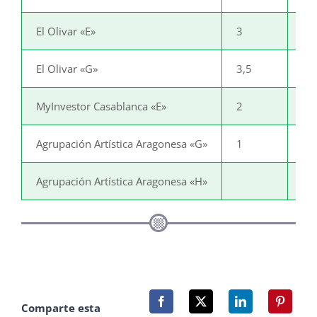
El Olivar «E»
3
1
El Olivar «G»
3,5
0,
MyInvestor Casablanca «E»
2
2
Agrupación Artística Aragonesa «G»
1
3
Agrupación Artística Aragonesa «H»
Comparte esta