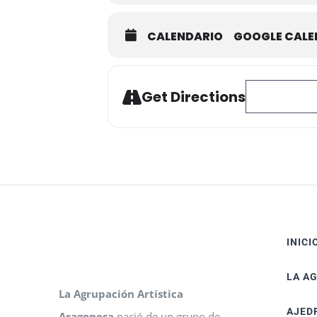
CALENDARIO
GOOGLE CAL
Address - XXXI
Get Directions
INICI
LA A
La Agrupación Artística
AJED
Aragonesa
nació de un grupo de