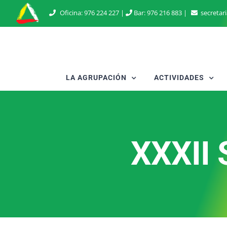
Saltar
Oficina:
976 224 227
|
Bar:
976 216 883
|
secretar
al
contenido
LA AGRUPACIÓN
ACTIVIDADES
XXXII