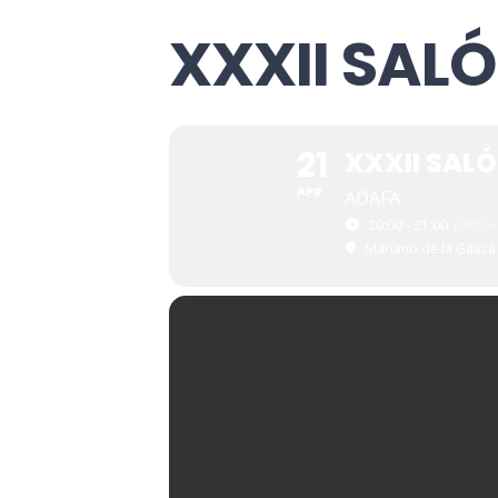
XXXII SAL
21
XXXII SAL
APR
ADAFA
20:00 - 21:00
(GMT+0
Mariano de la Gasca