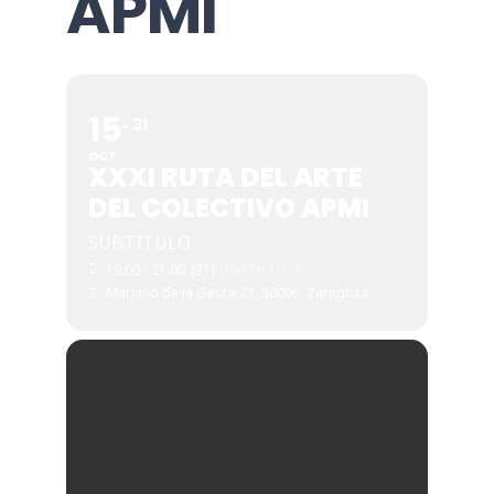
APMI
15
31
OCT
XXXI RUTA DEL ARTE
DEL COLECTIVO APMI
SUBTITULO
19:00 - 21:00
(31)
(GMT+00:00)
Mariano de la Gasca 23, 50006, Zaragoza