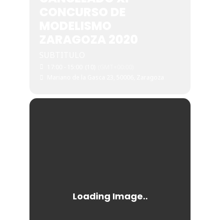
CONCURSO DE
MODELISMO
ZARAGOZA 2020
SUBTITULO
17:00 - 15:00
(10)
(GMT+00:00)
Mariano de la Gasca 23, 50006, Zaragoza