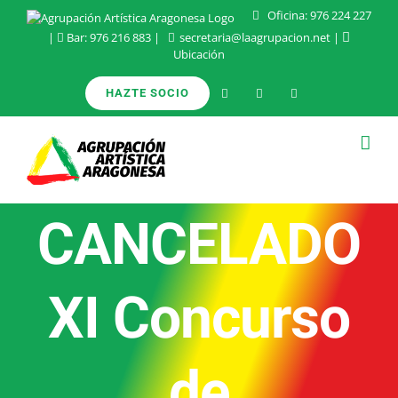
Saltar
Oficina:
976 224 227
|
Bar:
976 216 883
|
secretaria@laagrupacion.net
|
al
Ubicación
contenido
HAZTE SOCIO
CANCELADO
XI Concurso
de