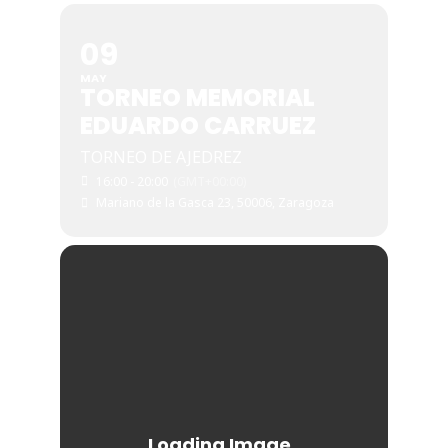
09
MAY
TORNEO MEMORIAL
EDUARDO CARRUEZ
TORNEO DE AJEDREZ
16:00 - 20:00
(GMT+00:00)
Mariano de la Gasca 23, 50006, Zaragoza