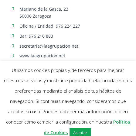
Mariano de la Gasca, 23
50006 Zaragoza
Oficina / Entidad: 976 224 227
Bar: 976 216 883
secretaria@laagrupacion.net
www.laagrupacion.net
Utilizamos cookies propias y de terceros para mejorar
nuestros servicios y mostrarte publicidad relacionada con tus
preferencias mediante el análisis de tus hábitos de
navegación. Si continúas navegando, consideramos que
© Agrupación Artística Aragonesa | Todos los derechos reservados |
aceptas su uso. Puedes obtener más información, o bien
Política Cookies
- Aviso Legal |
Diseño web Netymedia
conocer cómo cambiar la configuración, en nuestra
Política
Facebook
X
Instagram
de Cookies
Aceptar