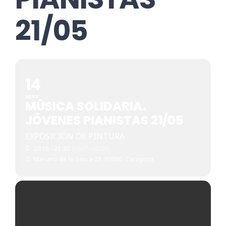
21/05
14
MAY
MÚSICA SOLIDARIA.
JÓVENES PIANISTAS 21/05
EXPOSICIÓN DE PINTURA
20:15 - 21:30
(GMT+00:00)
Mariano de la Gasca 23, 50006, Zaragoza