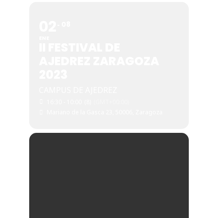
02
08
ENE
II FESTIVAL DE
AJEDREZ ZARAGOZA
2023
CAMPUS DE AJEDREZ
16:30 - 10:00
(8)
(GMT+00:00)
Mariano de la Gasca 23, 50006, Zaragoza