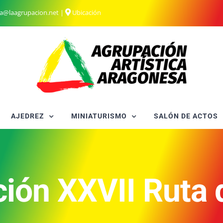
ia@laagrupacion.net
|
Ubicación
AJEDREZ
MINIATURISMO
SALÓN DE ACTOS
ión XXVII Ruta 