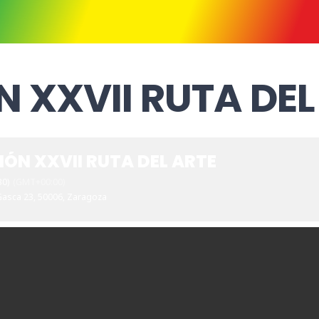
 XXVII RUTA DEL
IÓN XXVII RUTA DEL ARTE
30)
(GMT+00:00)
Gasca 23, 50006, Zaragoza