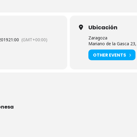
Ubicación
Zaragoza
2019
21:00
(GMT+00:00)
Mariano de la Gasca 23
OTHER EVENTS
onesa