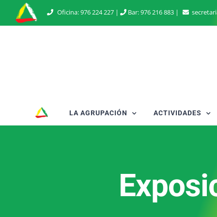
Saltar
Oficina:
976 224 227
|
Bar:
976 216 883
|
secretar
al
contenido
LA AGRUPACIÓN
ACTIVIDADES
Exposic