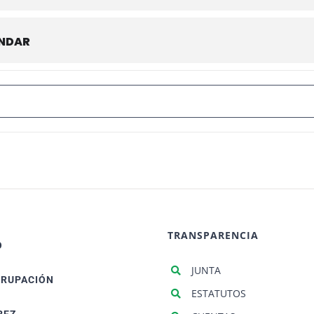
ENDAR
ición XXVII Ruta del Arte []
TRANSPARENCIA
O
JUNTA
GRUPACIÓN
ESTATUTOS