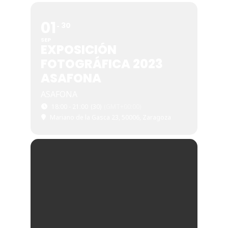
01
30
SEP
EXPOSICIÓN
FOTOGRÁFICA 2023
ASAFONA
ASAFONA
18:00 - 21:00
(30)
(GMT+00:00)
Mariano de la Gasca 23, 50006, Zaragoza