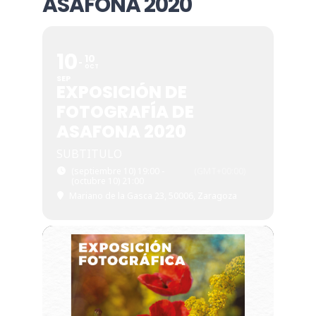
ASAFONA 2020
10
10
OCT
SEP
EXPOSICIÓN DE
FOTOGRAFÍA DE
ASAFONA 2020
SUBTITULO
(septiembre 10) 19:00 -
(GMT+00:00)
(octubre 10) 21:00
Mariano de la Gasca 23, 50006, Zaragoza