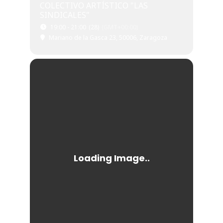
COLECTIVO ARTÍSTICO "LAS
SINDICALES"
19:00 - 21:00
(28)
(GMT+00:00)
Mariano de la Gasca 23, 50006, Zaragoza