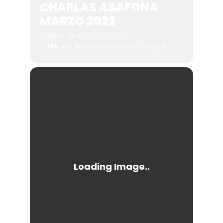
CHARLAS ASAFONA
MARZO 2022
19:30 - 21:30
(GMT+00:00)
Mariano de la Gasca 23, 50006, Zaragoza