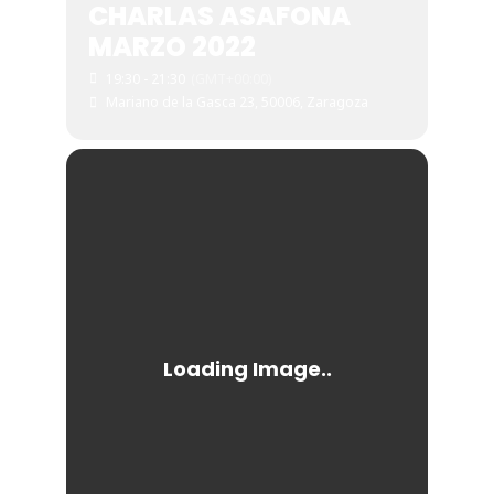
CHARLAS ASAFONA
MARZO 2022
19:30 - 21:30
(GMT+00:00)
Mariano de la Gasca 23, 50006, Zaragoza