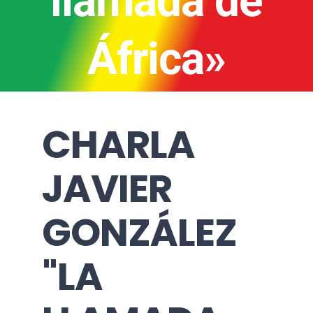
llamada de
África»
CHARLA
JAVIER
GONZÁLEZ
"LA