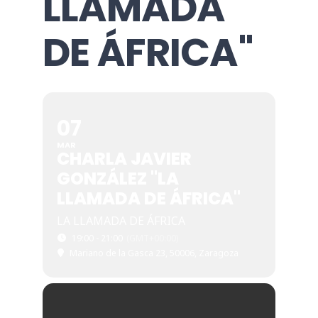
LLAMADA
DE ÁFRICA"
07
MAR
CHARLA JAVIER
GONZÁLEZ "LA
LLAMADA DE ÁFRICA"
LA LLAMADA DE ÁFRICA
19:00 - 21:00
(GMT+00:00)
Mariano de la Gasca 23, 50006, Zaragoza