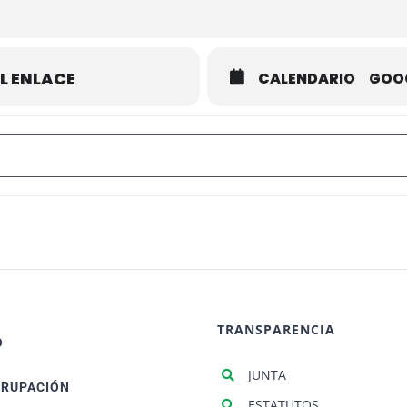
L ENLACE
CALENDARIO
GOO
eonato Autonómico de Ajedrez Individual 2020 [NnbD6tbpA]
TRANSPARENCIA
O
JUNTA
GRUPACIÓN
ESTATUTOS