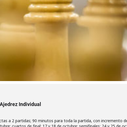
jedrez Individual
ectas a 2 partidas; 90 minutos para toda la partida, con incremento 
tubre; cuartos de final: 17 y 18 de octubre; semifinales: 24 y 25 de oc