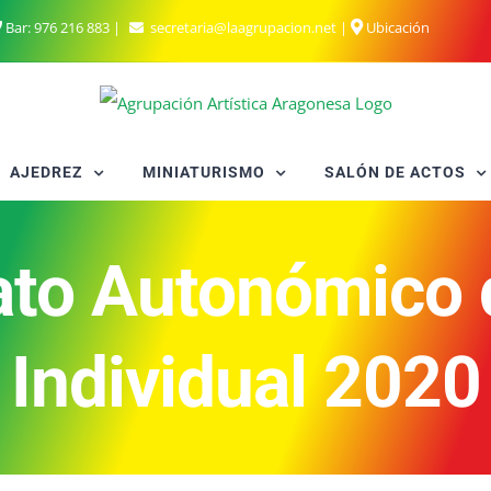
Bar:
976 216 883
|
secretaria@laagrupacion.net
|
Ubicación
AJEDREZ
MINIATURISMO
SALÓN DE ACTOS
to Autonómico d
Individual 2020