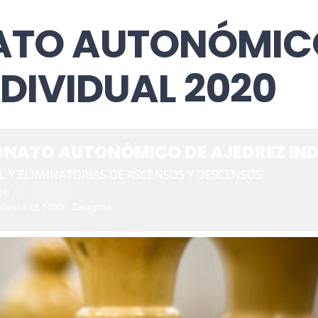
TO AUTONÓMIC
NDIVIDUAL 2020
NATO AUTONÓMICO DE AJEDREZ IND
L Y ELIMINATORIAS DE ASCENSOS Y DESCENSOS
(4)
(GMT+00:00)
 Gasca 23, 50006, Zaragoza