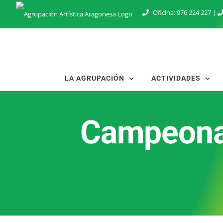
Saltar
Oficina:
976 224 227
|
al
contenido
LA AGRUPACIÓN
ACTIVIDADES
Campeona