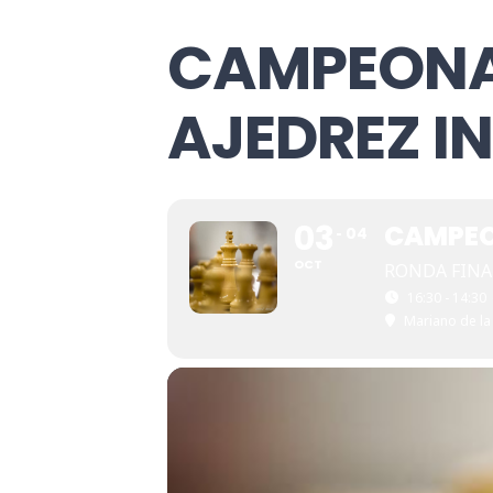
CAMPEONA
AJEDREZ I
03
CAMPEO
04
OCT
RONDA FINA
16:30 - 14:30
Mariano de la