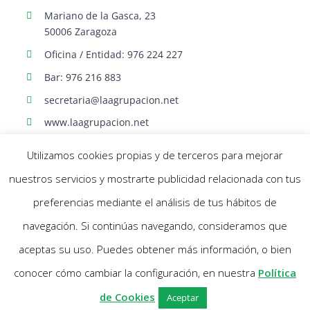
Mariano de la Gasca, 23
50006 Zaragoza
Oficina / Entidad: 976 224 227
Bar: 976 216 883
secretaria@laagrupacion.net
www.laagrupacion.net
Utilizamos cookies propias y de terceros para mejorar
nuestros servicios y mostrarte publicidad relacionada con tus
preferencias mediante el análisis de tus hábitos de
navegación. Si continúas navegando, consideramos que
© Agrupación Artística Aragonesa | Todos los derechos reservados |
aceptas su uso. Puedes obtener más información, o bien
Política Cookies
- Aviso Legal |
Diseño web Netymedia
conocer cómo cambiar la configuración, en nuestra
Política
Facebook
X
Instagram
de Cookies
Aceptar