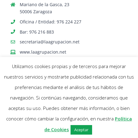
Mariano de la Gasca, 23
50006 Zaragoza
Oficina / Entidad: 976 224 227
Bar: 976 216 883
secretaria@laagrupacion.net
www.laagrupacion.net
Utilizamos cookies propias y de terceros para mejorar
nuestros servicios y mostrarte publicidad relacionada con tus
preferencias mediante el análisis de tus hábitos de
navegación. Si continúas navegando, consideramos que
© Agrupación Artística Aragonesa | Todos los derechos reservados |
aceptas su uso. Puedes obtener más información, o bien
Política Cookies
- Aviso Legal |
Diseño web Netymedia
conocer cómo cambiar la configuración, en nuestra
Política
Facebook
X
Instagram
de Cookies
Aceptar