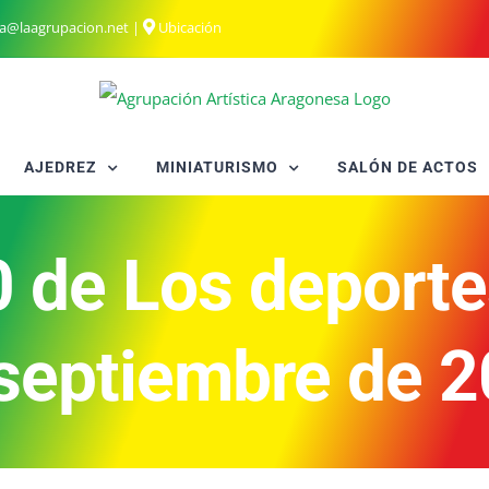
ia@laagrupacion.net
|
Ubicación
AJEDREZ
MINIATURISMO
SALÓN DE ACTOS
 de Los deportes
septiembre de 