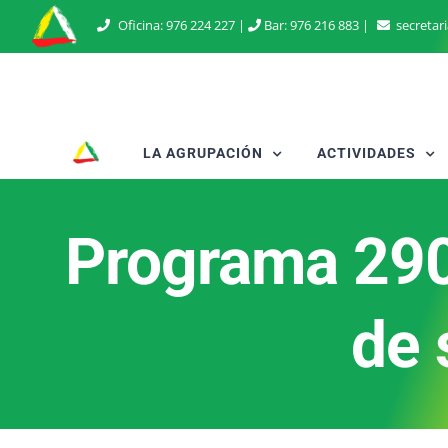
Saltar
Oficina:
976 224 227
|
Bar:
976 216 883
|
secretar
al
contenido
LA AGRUPACIÓN
ACTIVIDADES
Programa 290
de 