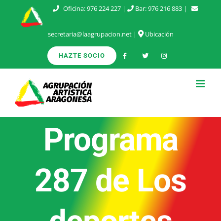
Saltar
Oficina:
976 224 227
|
Bar:
976 216 883
|
al
secretaria@laagrupacion.net
|
Ubicación
contenido
HAZTE SOCIO
Programa
287 de Los