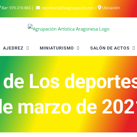
Bar:
976 216 883
|
secretaria@laagrupacion.net
|
Ubicación
AJEDREZ
MINIATURISMO
SALÓN DE ACTOS
de Los deportes
de marzo de 202