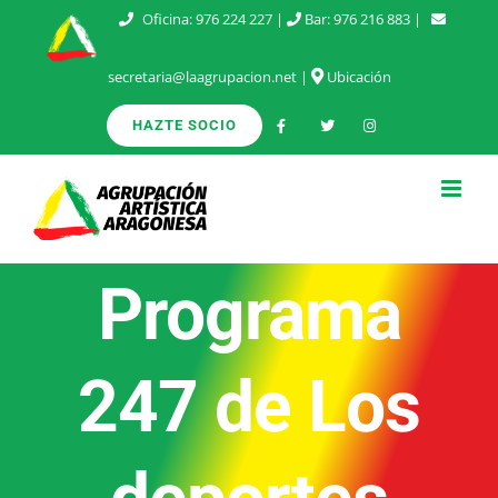
Saltar
Oficina:
976 224 227
|
Bar:
976 216 883
|
al
secretaria@laagrupacion.net
|
Ubicación
contenido
HAZTE SOCIO
Programa
247 de Los