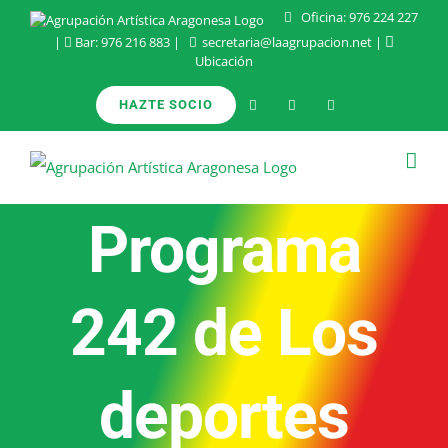
Saltar
Oficina:
976 224 227
|
Bar:
976 216 883
|
secretaria@laagrupacion.net
|
al
Ubicación
contenido
HAZTE SOCIO
Programa
242 de Los
deportes