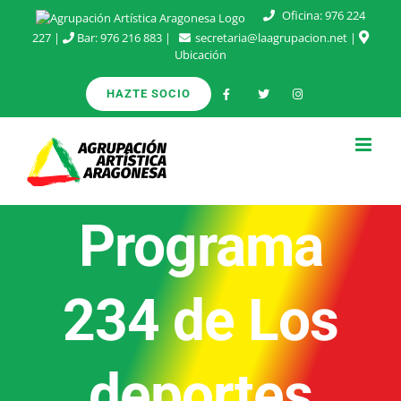
Saltar
Oficina:
976 224
227
|
Bar:
976 216 883
|
secretaria@laagrupacion.net
|
al
Ubicación
contenido
HAZTE SOCIO
Programa
234 de Los
deportes