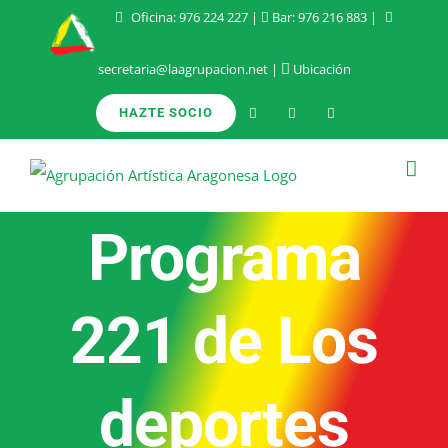
Saltar
Oficina:
976 224 227
|
Bar:
976 216 883
|
al
secretaria@laagrupacion.net
|
Ubicación
contenido
HAZTE SOCIO
Programa
221 de Los
deportes