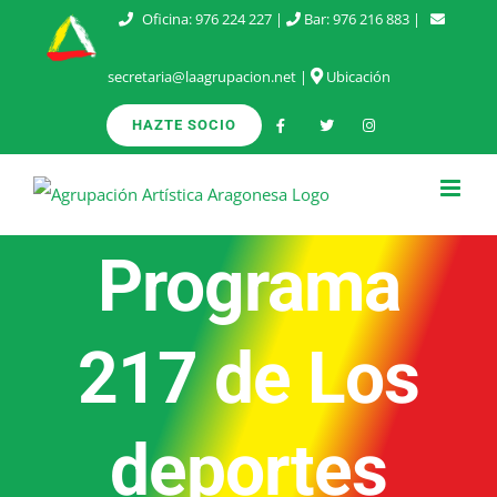
Saltar
Oficina:
976 224 227
|
Bar:
976 216 883
|
al
secretaria@laagrupacion.net
|
Ubicación
contenido
HAZTE SOCIO
Programa
217 de Los
deportes