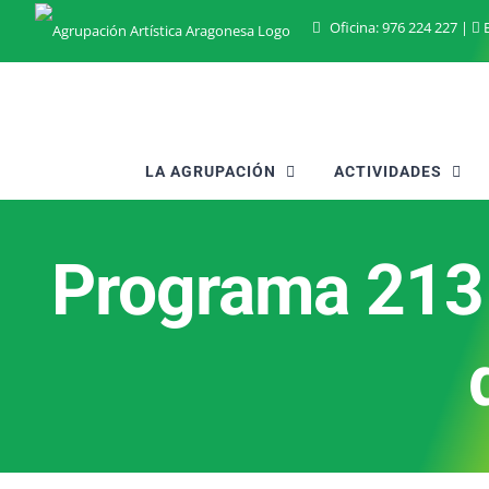
Saltar
Oficina:
976 224 227
|
B
al
contenido
LA AGRUPACIÓN
ACTIVIDADES
Programa 213 