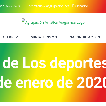
ar:
976 216 883
|
secretaria@laagrupacion.net
|
Ubicación
AJEDREZ
MINIATURISMO
SALÓN DE ACTOS
de Los deportes
de enero de 202