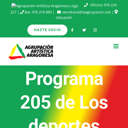
Saltar
Oficina:
976 224
227
|
Bar:
976 216 883
|
secretaria@laagrupacion.net
|
al
Ubicación
contenido
HAZTE SOCIO
Programa
205 de Los
deportes