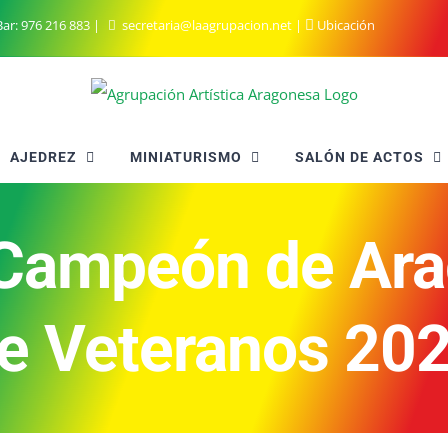
ar:
976 216 883
|
secretaria@laagrupacion.net
|
Ubicación
AJEDREZ
MINIATURISMO
SALÓN DE ACTOS
 Campeón de Ara
e Veteranos 20