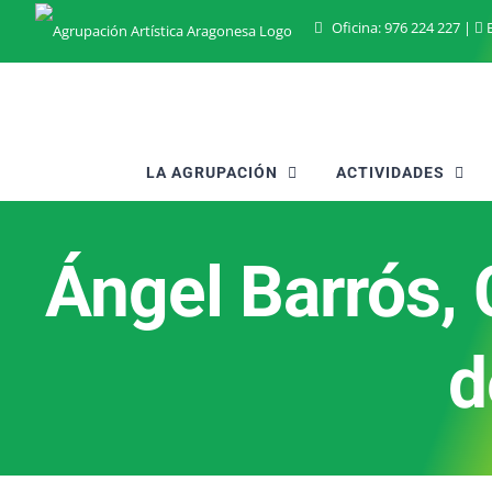
Saltar
Oficina:
976 224 227
|
B
al
contenido
LA AGRUPACIÓN
ACTIVIDADES
Ángel Barrós,
d